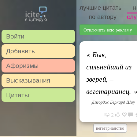
лучшие цитаты
н
по автору
слу
Отключить всю рекламу!
Войти
Добавить
«
Бык,
сильнейший из
Афоризмы
зверей, –
Высказывания
вегетарианец.
Цитаты
Джордж Бернард Шоу
2
вегетарианство