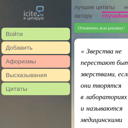
лучшие цитаты
н
автору
случайна
Отключить всю рекламу!
Войти
Добавить
«
Зверства не
перестают бы
Афоризмы
зверствами, есл
Высказывания
они творятся
Цитаты
в лабораториях
и называются
медицинскими