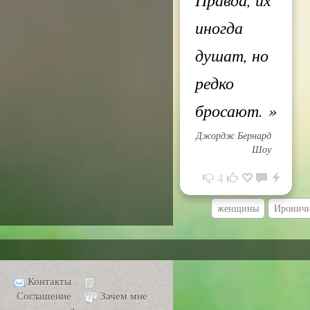
иногда
душат, но
редко
бросают.
»
Джордж Бернард
Шоу
4
женщины
Ироничн
Контакты
Соглашение
Зачем мне