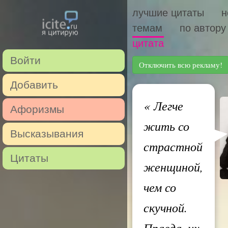
лучшие цитаты
н
темам
по автору
цитата
Войти
Отключить всю рекламу!
Добавить
«
Легче
Афоризмы
жить со
Высказывания
страстной
Цитаты
женщиной,
чем со
скучной.
Правда, их