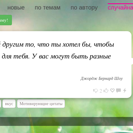
новые
по темам
по автору
случайна
аму!
 другим то, что ты хотел бы, чтобы
и для тебя. У вас могут быть разные
Джордж Бернард Шоу
2
вкус
Мотивирующие цитаты