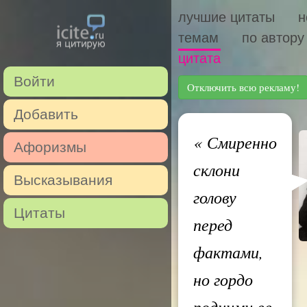
лучшие цитаты
н
темам
по автору
цитата
Войти
Отключить всю рекламу!
Добавить
«
Смиренно
Афоризмы
склони
Высказывания
голову
Цитаты
перед
фактами,
но гордо
подними ее