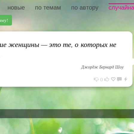
новые
по темам
по автору
случайна
аму!
е женщины — это те, о которых не
»
Джордж Бернард Шоу
0