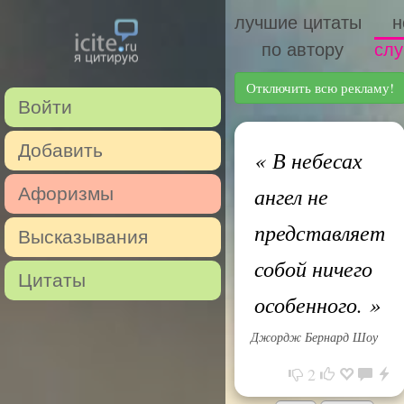
лучшие цитаты
н
по автору
слу
Отключить всю рекламу!
Войти
Добавить
«
В небесах
ангел не
Афоризмы
представляет
Высказывания
собой ничего
Цитаты
особенного.
»
Джордж Бернард Шоу
2