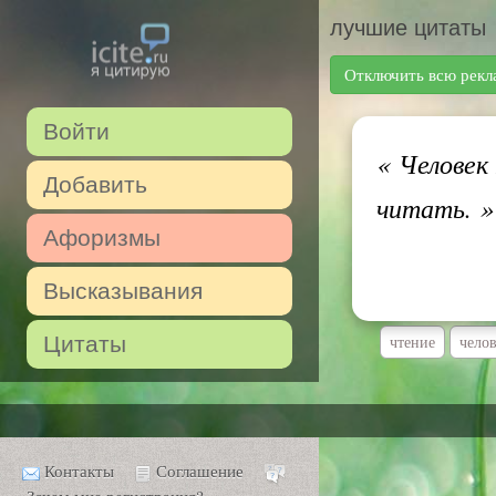
лучшие цитаты
Отключить всю рекл
Войти
«
Человек 
Добавить
читать.
»
Афоризмы
Высказывания
Цитаты
чтение
чело
Контакты
Соглашение