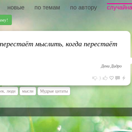
новые
по темам
по автору
случайна
аму!
перестаёт мыслить, когда перестаёт
Дени Дидро
3
век, люди
мысли
Мудрые цитаты