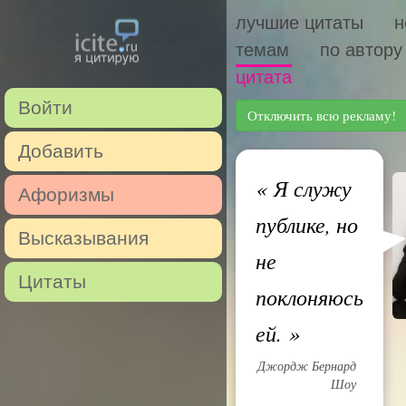
лучшие цитаты
н
темам
по автору
цитата
Войти
Отключить всю рекламу!
Добавить
«
Я служу
Афоризмы
публике, но
Высказывания
не
Цитаты
поклоняюсь
ей.
»
Джордж Бернард
Шоу