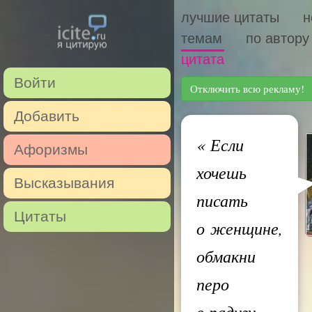
лучшие цитаты
н
темам
по автору
цитата
Войти
Отключить всю рекламу!
Добавить
«
Если
Афоризмы
хочешь
Высказывания
писать
Цитаты
о женщине,
обмакни
перо
в радугу