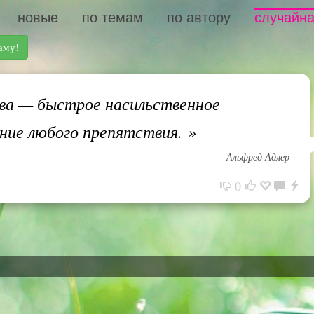
новые
по темам
по автору
случайна
аму!
ва — быстрое насильственное
ние любого препятствия.
»
Альфред Адлер
0