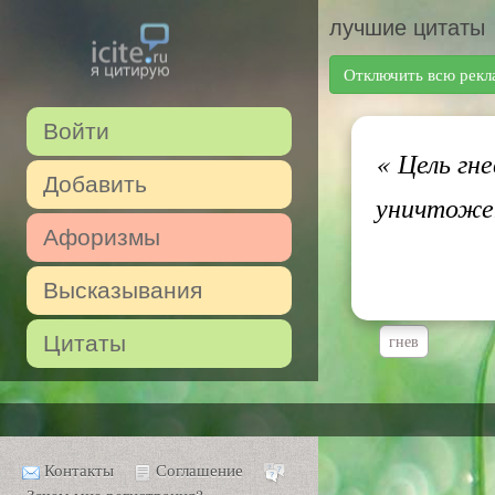
лучшие цитаты
Отключить всю рекл
Войти
«
Цель гне
Добавить
уничтоже
Афоризмы
Высказывания
Цитаты
гнев
Контакты
Соглашение