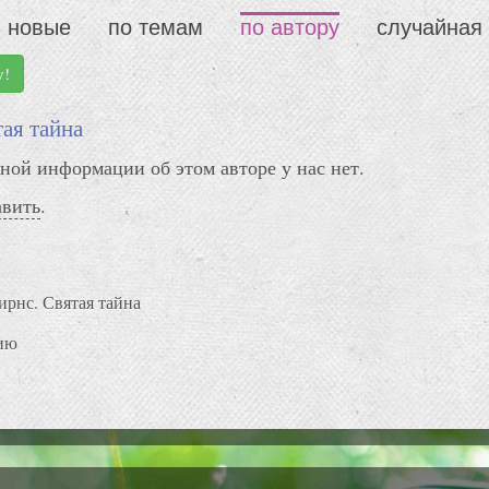
новые
по темам
по автору
случайная
у!
ая тайна
ной информации об этом авторе у нас нет.
авить
.
ирнс. Святая тайна
ию