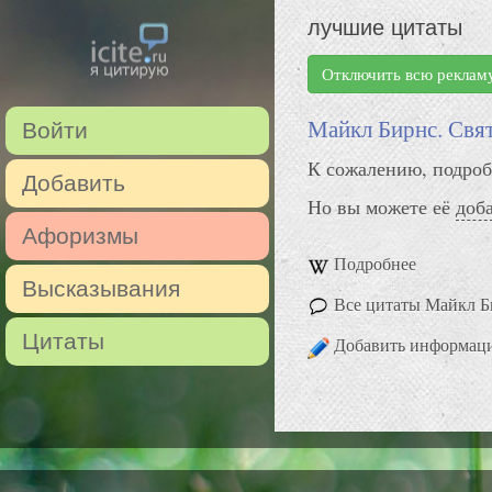
лучшие цитаты
Отключить всю реклам
Майкл Бирнс. Свят
Войти
К сожалению, подроб
Добавить
Но вы можете её
доб
Афоризмы
Подробнее
Высказывания
Все цитаты Майкл Б
Цитаты
Добавить информац