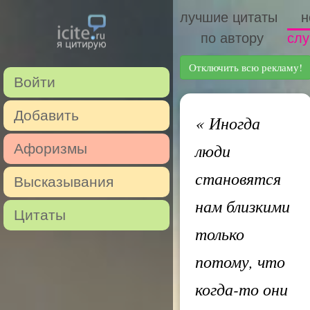
лучшие цитаты
н
по автору
слу
Отключить всю рекламу!
Войти
Добавить
«
Иногда
люди
Афоризмы
становятся
Высказывания
нам близкими
Цитаты
только
потому, что
когда-то они