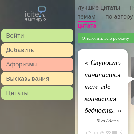
лучшие цитаты
н
темам
по автору
цитата
Войти
Отключить всю рекламу!
Добавить
«
Скупость
Афоризмы
начинается
Высказывания
там, где
Цитаты
кончается
бедность.
»
Пьер Абеляр
44