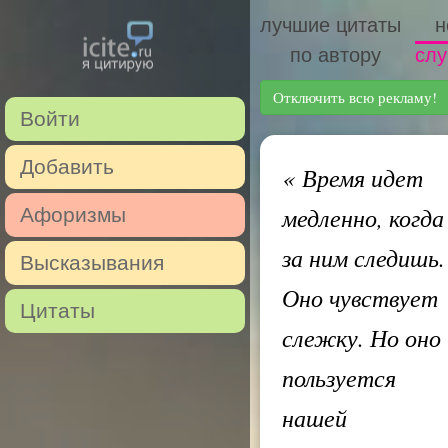
лучшие цитаты
н
по автору
слу
Отключить всю рекламу!
Войти
Добавить
«
Время идет
медленно, когда
Афоризмы
за ним следишь.
Высказывания
Оно чувствует
Цитаты
слежку. Но оно
пользуется
нашей