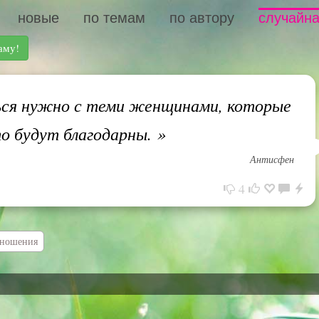
новые
по темам
по автору
случайна
аму!
ся нужно с теми женщинами, которые
то будут благодарны.
»
Антисфен
4
тношения