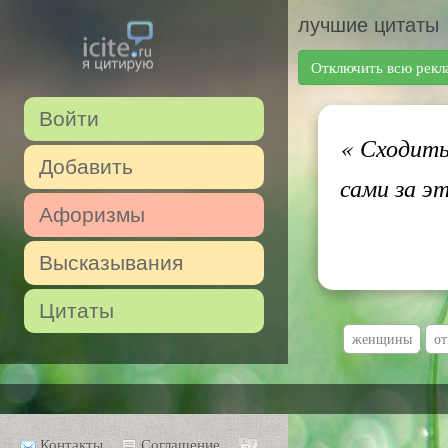
лучшие цитаты
Отключить всю рекл
Войти
«
Сходить
Добавить
сами за э
Афоризмы
Высказывания
Цитаты
женщины
о
Контакты
Соглашение