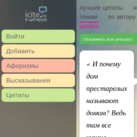
лучшие цитаты
н
темам
по автору
цитата
Войти
Отключить всю рекламу!
Добавить
«
И почему
Афоризмы
дом
Высказывания
престарелых
Цитаты
называют
домом? Ведь
там все
чужие
»