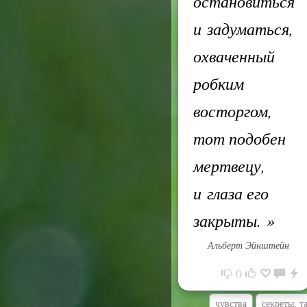
остановиться
и задуматься,
охваченный
робким
восторгом,
тот подобен
мертвецу,
и глаза его
закрыты.
»
Альберт Эйнштейн
0
чувства
секреты, т