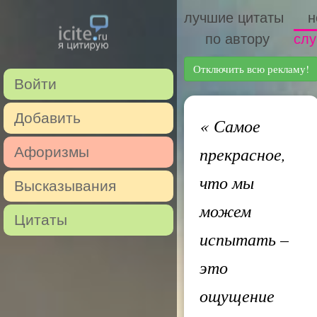
лучшие цитаты
н
по автору
слу
Отключить всю рекламу!
Войти
Добавить
«
Самое
прекрасное,
Афоризмы
что мы
Высказывания
можем
Цитаты
испытать –
это
ощущение