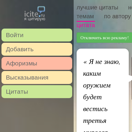
лучшие цитаты
н
темам
по автору
цитата
Войти
Отключить всю рекламу!
Добавить
«
Я не знаю,
Афоризмы
каким
Высказывания
оружием
Цитаты
будет
вестись
третья
мировая