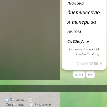
только
диетическую,
я теперь за
весом
слежу.
»
История Золушки (A
Cinderella Story)
0
диета
вес
Контакты
Соглашение
Зачем мне