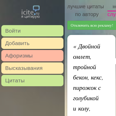
лучшие цитаты
н
по автору
слу
Отключить всю рекламу!
Войти
Добавить
«
Двойной
омлет,
Афоризмы
тройной
Высказывания
бекон, кекс,
Цитаты
пирожок с
голубикой
и колу,