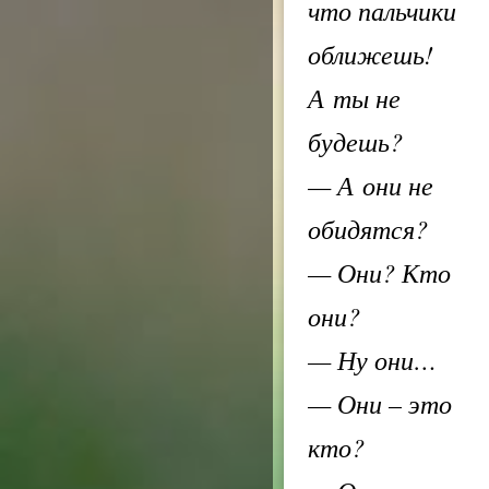
что пальчики
оближешь!
А ты не
будешь?
— А они не
обидятся?
— Они? Кто
они?
— Ну они…
— Они – это
кто?