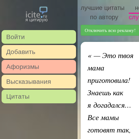
лучшие цитаты
н
по автору
слу
Отключить всю рекламу!
Войти
Добавить
«
— Это твоя
мама
Афоризмы
приготовила!
Высказывания
Знаешь как
Цитаты
я догадался…
Все мамы
готовят так,