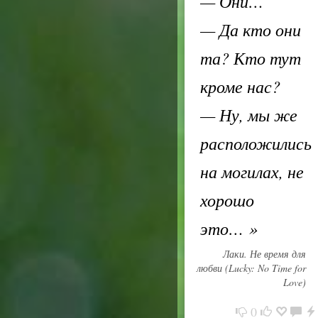
— Они…
— Да кто они
та? Кто тут
кроме нас?
— Ну, мы же
расположились
на могилах, не
хорошо
это…
»
Лаки. Не время для
любви (Lucky: No Time for
Love)
0