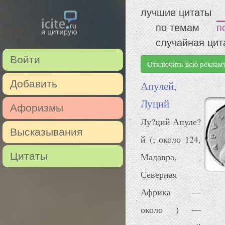
лучшие цитаты
по темам
п
случайная цит
Войти
Отключить всю реклам
Добавить
Апулей,
Луций
Афоризмы
Лу?ций Апуле?
Высказывания
й (; около 124,
Цитаты
Мадавра,
Северная
Африка —
около ) —