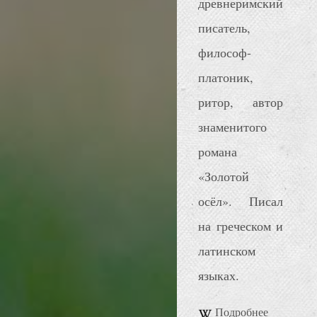
древнеримский
писатель,
философ-
платоник,
ритор, автор
знаменитого
романа
«Золотой
осёл». Писал
на греческом и
латинском
языках.
Подробнее