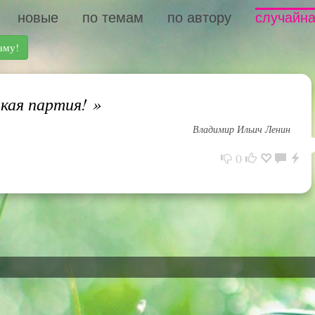
новые
по темам
по автору
случайна
аму!
кая партия!
»
Владимир Ильич Ленин
0