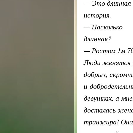
— Это длинная
история.
— Насколько
длинная?
— Ростом 1м 70
Люди женятся 
добрых, скромн
и добродетель
девушках, а мне
досталась жен
транжира! Она