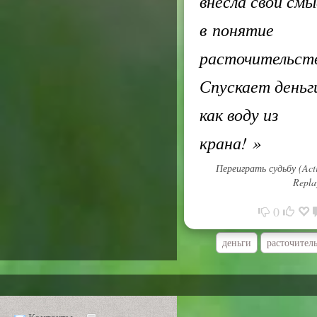
внесла свой смы
в понятие
расточительст
Спускает деньг
как воду из
крана!
»
Переиграть судьбу (Act
Repla
0
деньги
расточител