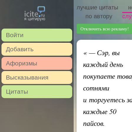
лучшие цитаты
н
по автору
слу
Отключить всю рекламу!
Войти
Добавить
«
— Сэр, вы
каждый день
Афоризмы
покупаете тов
Высказывания
сотнями
Цитаты
и торгуетесь з
каждые 50
пайсов.