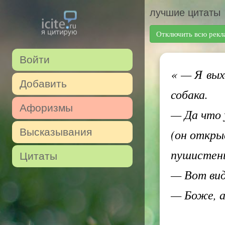
лучшие цитаты
Отключить всю рекл
Войти
«
— Я выхо
Добавить
собака.
Афоризмы
— Да что 
Высказывания
(он откры
пушистень
Цитаты
— Вот вид
— Боже, а