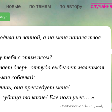
новые
по темам
по автору
случайна
аму!
дила из ванной, а на меня напала твоя
у тебя с этим псом?
вает дверь, оттуда выбегает маленькая
кая собачка):
ишь, она преследует меня!
 зубища-то какие! Еле ноги унес…
»
Предложение (The Proposal)