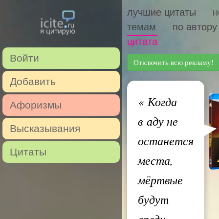
лучшие цитаты
н
темам
по автору
цитата
Войти
Отключить всю рекламу!
Добавить
«
Когда
Афоризмы
в аду не
Высказывания
останется
Цитаты
места,
мёртвые
будут
среди