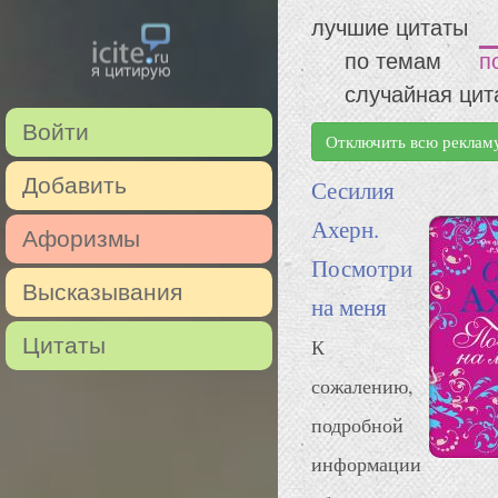
лучшие цитаты
по темам
п
случайная цит
Войти
Отключить всю реклам
Добавить
Сесилия
Ахерн.
Афоризмы
Посмотри
Высказывания
на меня
Цитаты
К
сожалению,
подробной
информации