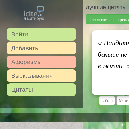
лучшие цитаты
Отключить всю рекл
Войти
«
Найдите 
Добавить
больше не
Афоризмы
в жизни.
Высказывания
Цитаты
работа
Моти