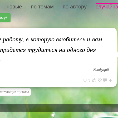
новые
по темам
по автору
случайна
аму!
работу, в которую влюбитесь и вам
 придется трудиться ни одного дня
»
Конфуций
7
вирующие цитаты