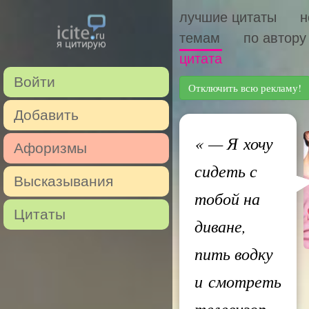
лучшие цитаты
н
темам
по автору
цитата
Войти
Отключить всю рекламу!
Добавить
«
— Я хочу
Афоризмы
сидеть с
Высказывания
тобой на
Цитаты
диване,
пить водку
и смотреть
телевизор.