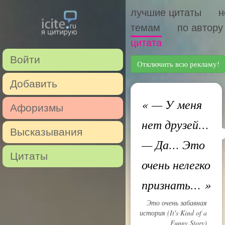
лучшие цитаты
н
темам
по автору
цитата
Войти
Отключить всю рекламу!
Добавить
«
— У меня
Афоризмы
нет друзей…
Высказывания
— Да… Это
Цитаты
очень нелегко
признать…
»
Это очень забавная
история (It's Kind of a
Funny Story)