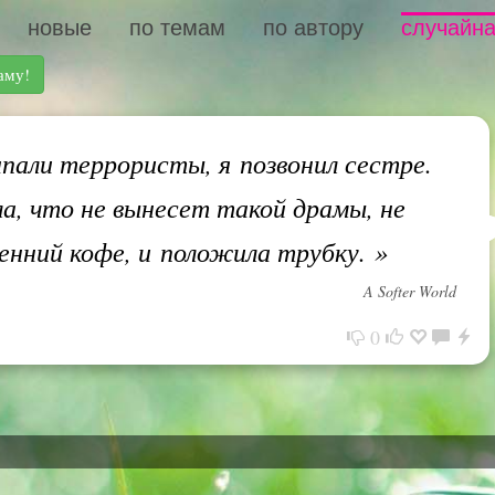
новые
по темам
по автору
случайна
аму!
пали террористы, я позвонил сестре.
ла, что не вынесет такой драмы, не
енний кофе, и положила трубку.
»
A Softer World
0