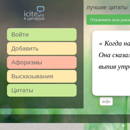
лучшие цитаты
Отключить всю рекл
Войти
«
Когда на
Добавить
Она сказа
Афоризмы
выпив утр
Высказывания
Цитаты
кофе