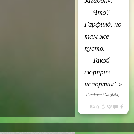
— Что?
Гарфилд, но
там же
пусто.
— Такой
сюрприз
испортил!
»
Гарфилд (Garfield)
0