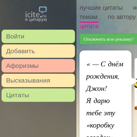
лучшие цитаты
н
темам
по автору
цитата
Войти
Отключить всю рекламу!
Добавить
«
— С днём
Афоризмы
рождения,
Высказывания
Джон!
Цитаты
Я дарю
тебе эту
«коробку
загадок».