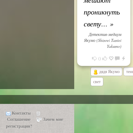
проникнуть
свету…
»
Детектив-медиум
Якумо (Shinrei Tantei
Yakumo)
0
дядя Якумо
тен
свет
Контакты
Соглашение
Зачем мне
регистрация?