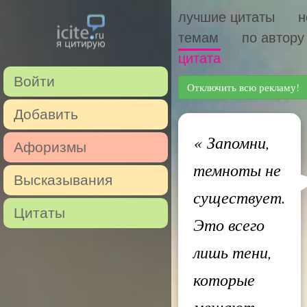
лучшие цитаты
н
темам
по автору
цитата
Войти
Отключить всю рекламу!
Добавить
«
Запомни,
Афоризмы
темноты не
Высказывания
существует.
Цитаты
Это всего
лишь тени,
которые
мешают