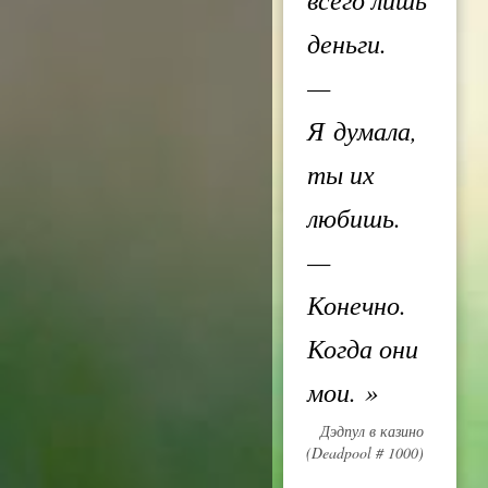
деньги.
—
Я думала,
ты их
любишь.
—
Конечно.
Когда они
мои.
»
Дэдпул в казино
(Deadpool # 1000)