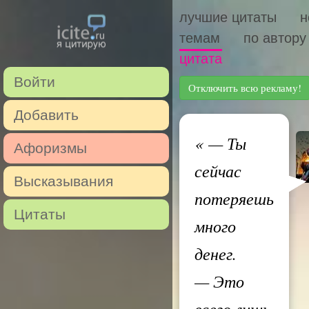
лучшие цитаты
н
темам
по автору
цитата
Войти
Отключить всю рекламу!
Добавить
«
— Ты
Афоризмы
сейчас
Высказывания
потеряешь
Цитаты
много
денег.
— Это
всего лишь