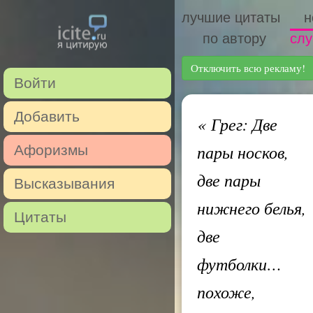
лучшие цитаты
н
по автору
слу
Отключить всю рекламу!
Войти
Добавить
«
Грег: Две
пары носков,
Афоризмы
две пары
Высказывания
нижнего белья,
Цитаты
две
футболки…
похоже,