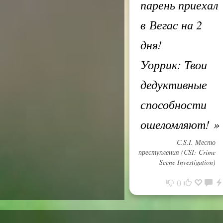
парень приехал
в Вегас на 2
дня!
Уоррик: Твои
дедуктивные
способности
ошеломляют!
»
C.S.I. Место
преступления (CSI: Crime
Scene Investigation)
0