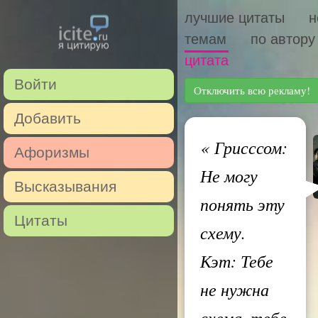
лучшие цитаты
н
темам
по автору
цитата
Войти
Отключить всю рекламу!
Добавить
«
Грисссом:
Афоризмы
Не могу
Высказывания
понять эту
Цитаты
схему.
Кэт: Тебе
не нужна
схема, тебе