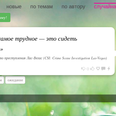
новые
по темам
по автору
случайна
аму!
амое трудное — это сидеть
»
то преступления Лас-Вегас (CSI: Crime Scene Investigation Las-Vegas)
0
м
ожидание