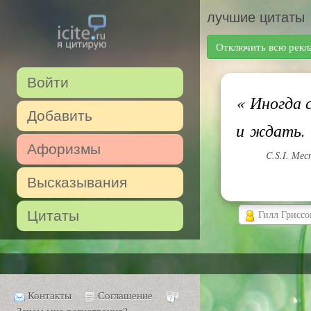
лучшие цитаты
Отключить всю рекл
Войти
«
Иногда с
Добавить
и ждать.
Афоризмы
C.S.I. Мес
Высказывания
Цитаты
Гилл Гриссо
Контакты
Соглашение