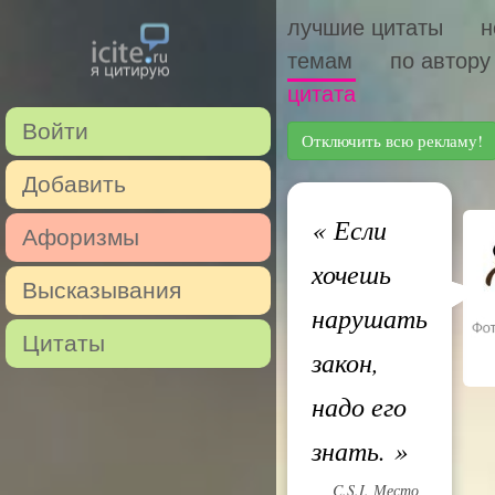
лучшие цитаты
н
темам
по автору
цитата
Войти
Отключить всю рекламу!
Добавить
«
Если
Афоризмы
хочешь
Высказывания
нарушать
Цитаты
закон,
надо его
знать.
»
C.S.I. Место