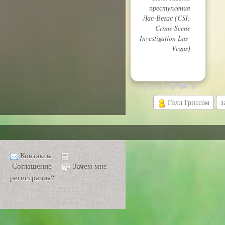
преступления
Лас-Вегас (CSI:
Crime Scene
Investigation Las-
Vegas)
0
Гилл Гриссом
з
Контакты
Соглашение
Зачем мне
регистрация?