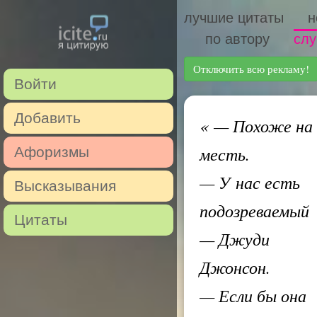
лучшие цитаты
н
по автору
слу
Отключить всю рекламу!
Войти
Добавить
«
— Похоже на
месть.
Афоризмы
— У нас есть
Высказывания
подозреваемый
Цитаты
— Джуди
Джонсон.
— Если бы она