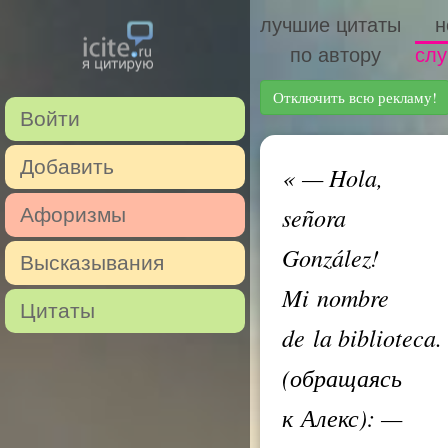
лучшие цитаты
н
по автору
слу
Отключить всю рекламу!
Войти
Добавить
«
— Hola,
señora
Афоризмы
González!
Высказывания
Mi nombre
Цитаты
de la biblioteca.
(обращаясь
к Алекс): —