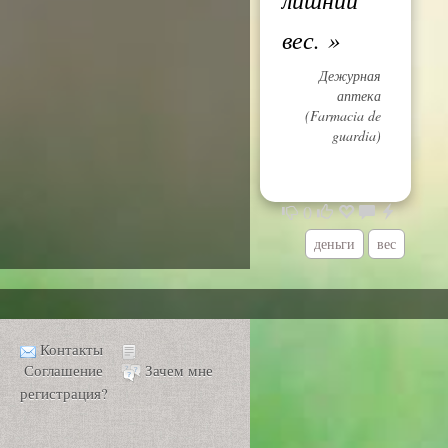
вес.
»
Дежурная
аптека
(Farmacia de
guardia)
0
деньги
вес
Контакты
Соглашение
Зачем мне
регистрация?