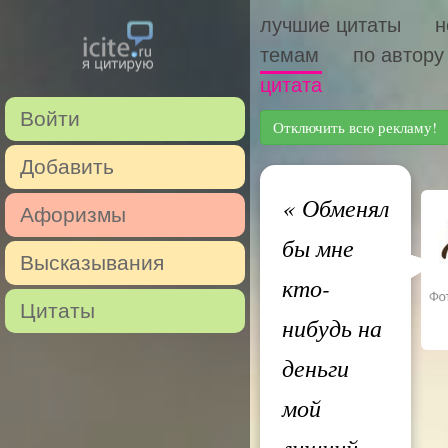
лучшие цитаты
н
темам
по автору
цитата
Войти
Отключить всю рекламу!
Добавить
«
Обменял
Афоризмы
бы мне
Высказывания
кто-
Цитаты
нибудь на
деньги
мой
лишний