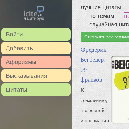
лучшие цитаты
по темам
п
случайная цит
Войти
Отключить всю реклам
Добавить
Фредерик
Бегбедер.
Афоризмы
99
Высказывания
франков
Цитаты
К
сожалению,
подробной
информации