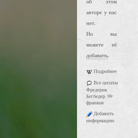
об этом
авторе у нас
нет.
Но вы
можете её
добавить
.
Подробнее
Все цитаты
Фредерик
Бегбедер. 99
франков
Добавить
информацию