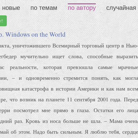
новые
по темам
по автору
случайная
у!
. Windows on the World
ракта, уничтожившего Всемирный торговый центр в Нью
егбедер мучительно ищет слова, способные выразит
ас реальности, которая превзошла самые мрачны
зии, – и одновременно стремится понять, как могл
овищная катастрофа в истории Америки и как нам все
ре, что возник на планете 11 сентября 2001 года. Пере
рри посмотрел мне прямо в глаза. Остатки его лиц
дний раз. Кровь из носа больше не шла. – Мама очен
умай об этом. Надо быть сильным. Я люблю тебя, сердц