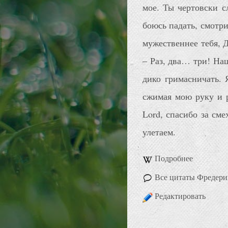
мое. Ты чертовски сл
боюсь падать, смотри
мужественнее тебя, 
– Раз, два… три! На
дико гримасничать.
сжимая мою руку и р
Lord, спасибо за см
улетаем.
Подробнее
Все цитаты Фредерик
Редактировать