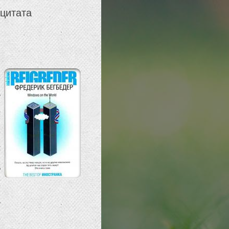
 цитата
-
ь
е
а
м
д
а
ь
е