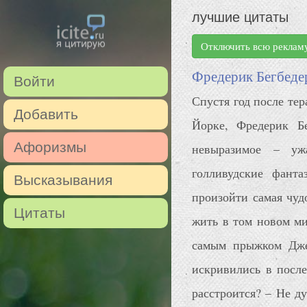
лучшие цитаты
Отключить всю реклам
Фредерик Бегбедер
Войти
Спустя год после те
Добавить
Йорке, Фредерик Б
Афоризмы
невыразимое – уж
голливудские фанта
Высказывания
произойти самая чуд
Цитаты
жить в том новом ми
самым прыжком Дже
искривились в после
расстроится? – Не д