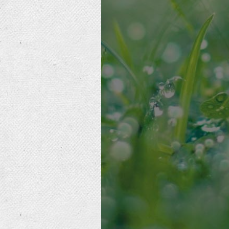
е
а
?
с
,
y
ы