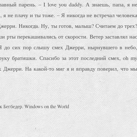
авный парень. – I love you daddy. А знаешь, папа, я н
, я не плачу и ты тоже. – Я никогда не встречал человек
Джерри. Никогда. Ну, ты готов, малыш? Считаем до трех
ши рты перекашивались от скорости. Ветер заставлял на
 Я до сих пор слышу смех Джерри, нырнувшего в небо
уку братишки. Спасибо за этот последний смех, oh m
ех Джерри. На какой-то миг я и вправду поверил, что м
 Бегбедер. Windows on the World