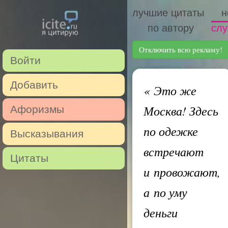
лучшие цитаты
н
по автору
слу
Отключить всю рекламу!
Войти
Добавить
«
Это же
Москва! Здесь
Афоризмы
по одежке
Высказывания
встречают
Цитаты
и провожают,
а по уму
деньги