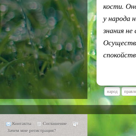
кости. Он
у народа 
знания не
Осуществл
спокойств
народ
правл
Контакты
Соглашение
Зачем мне регистрация?