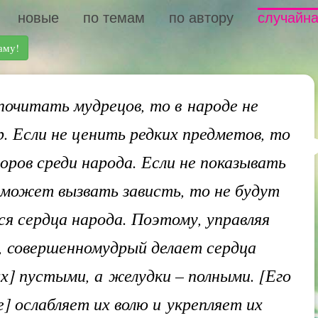
новые
по темам
по автору
случайна
аму!
почитать мудрецов, то в народе не
р. Если не ценить редких предметов, то
воров среди народа. Если не показывать
 может вызвать зависть, то не будут
ся сердца народа. Поэтому, управляя
, совершенномудрый делает сердца
х] пустыми, а желудки – полными. [Его
е] ослабляет их волю и укрепляет их