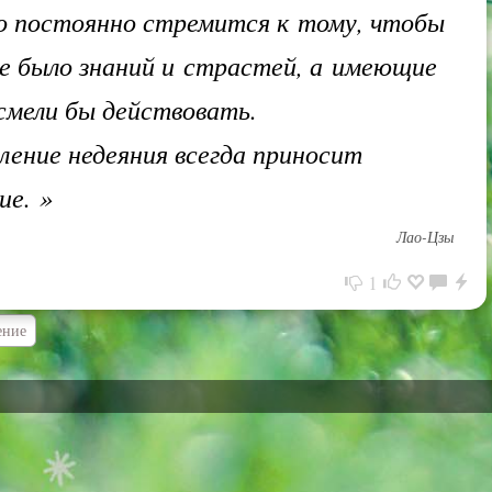
о постоянно стремится к тому, чтобы
не было знаний и страстей, а имеющие
 смели бы действовать.
ение недеяния всегда приносит
ие.
»
Лао-Цзы
1
ение