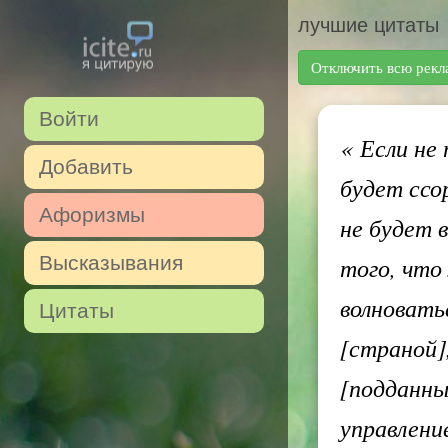
лучшие цитаты
Отключить всю рекл
Войти
«
Если не 
Добавить
будет ссо
Афоризмы
не будет 
Высказывания
того, что
волновать
Цитаты
[страной]
[подданны
управлени