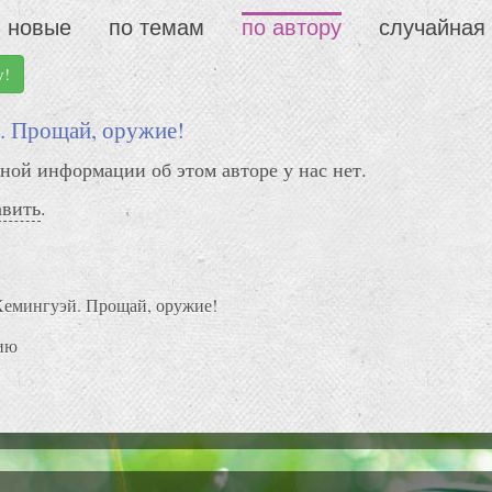
новые
по темам
по автору
случайная
у!
. Прощай, оружие!
ной информации об этом авторе у нас нет.
авить
.
Хемингуэй. Прощай, оружие!
ию