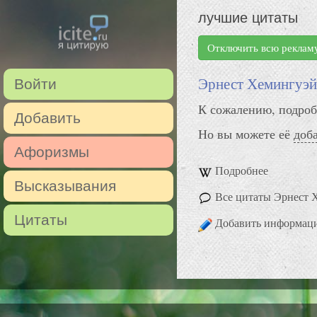
лучшие цитаты
Отключить всю реклам
Эрнест Хемингуэй
Войти
К сожалению, подроб
Добавить
Но вы можете её
доб
Афоризмы
Подробнее
Высказывания
Все цитаты Эрнест 
Цитаты
Добавить информац