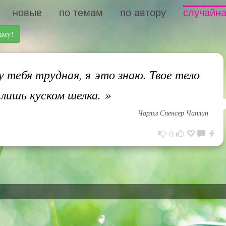
новые
по темам
по автору
случайна
аму!
 тебя трудная, я это знаю. Твое тело
лишь куском шелка.
»
Чарльз Спенсер Чаплин
0