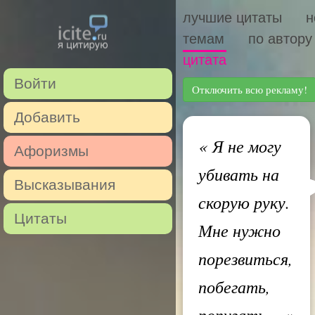
лучшие цитаты
н
темам
по автору
цитата
Войти
Отключить всю рекламу!
Добавить
«
Я не могу
Афоризмы
убивать на
Высказывания
скорую руку.
Цитаты
Мне нужно
порезвиться,
побегать,
попугать…
»