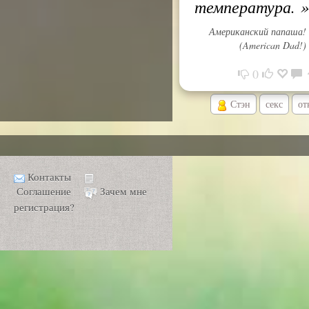
температура.
»
Американский папаша!
(American Dad!)
0
Стэн
секс
от
Контакты
Соглашение
Зачем мне
регистрация?