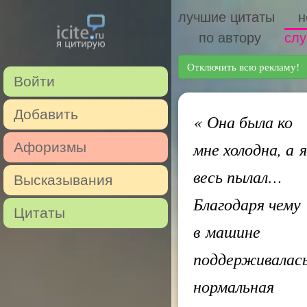
лучшие цитаты
н
по автору
слу
Отключить всю рекламу!
Войти
Добавить
«
Она была ко
мне холодна, а я
Афоризмы
весь пылал…
Высказывания
Благодаря чему
Цитаты
в машине
поддерживалас
нормальная