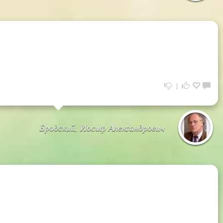
1
Бродский, Иосиф Александрович