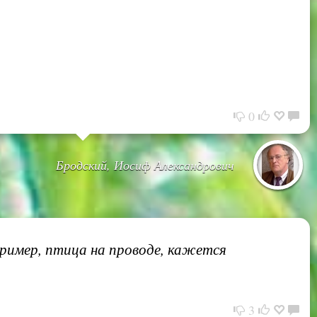
0
Бродский, Иосиф Александрович
пример, птица на проводе, кажется
3