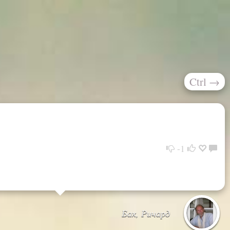
Ctrl
→
-1
Бах, Ричард