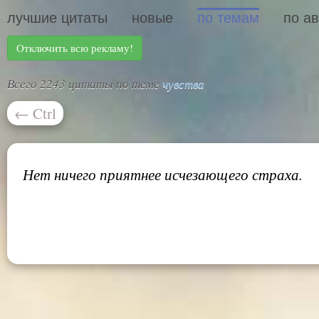
лучшие цитаты
новые
по темам
по а
Отключить всю рекламу!
Всего 2243 цитаты по теме
чувства
←
Ctrl
Нет ничего приятнее исчезающего страха.