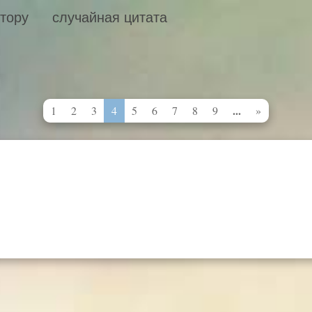
втору
случайная цитата
...
1
2
3
4
5
6
7
8
9
»