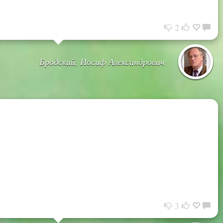
2
Бродский, Иосиф Александрович
3