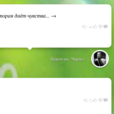
торая даёт чувства... →
-4
Буковски, Чарльз
2